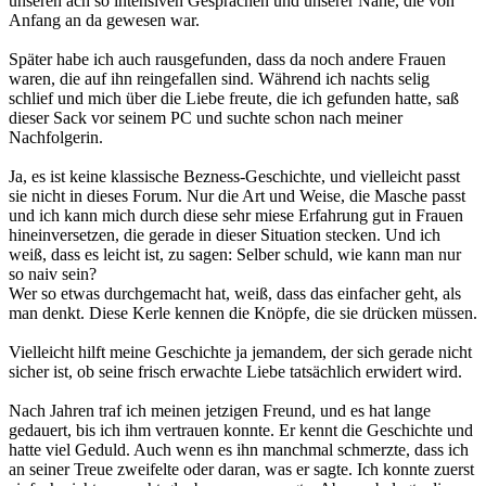
unseren ach so intensiven Gesprächen und unserer Nähe, die von
Anfang an da gewesen war.
Später habe ich auch rausgefunden, dass da noch andere Frauen
waren, die auf ihn reingefallen sind. Während ich nachts selig
schlief und mich über die Liebe freute, die ich gefunden hatte, saß
dieser Sack vor seinem PC und suchte schon nach meiner
Nachfolgerin.
Ja, es ist keine klassische Bezness-Geschichte, und vielleicht passt
sie nicht in dieses Forum. Nur die Art und Weise, die Masche passt
und ich kann mich durch diese sehr miese Erfahrung gut in Frauen
hineinversetzen, die gerade in dieser Situation stecken. Und ich
weiß, dass es leicht ist, zu sagen: Selber schuld, wie kann man nur
so naiv sein?
Wer so etwas durchgemacht hat, weiß, dass das einfacher geht, als
man denkt. Diese Kerle kennen die Knöpfe, die sie drücken müssen.
Vielleicht hilft meine Geschichte ja jemandem, der sich gerade nicht
sicher ist, ob seine frisch erwachte Liebe tatsächlich erwidert wird.
Nach Jahren traf ich meinen jetzigen Freund, und es hat lange
gedauert, bis ich ihm vertrauen konnte. Er kennt die Geschichte und
hatte viel Geduld. Auch wenn es ihn manchmal schmerzte, dass ich
an seiner Treue zweifelte oder daran, was er sagte. Ich konnte zuerst