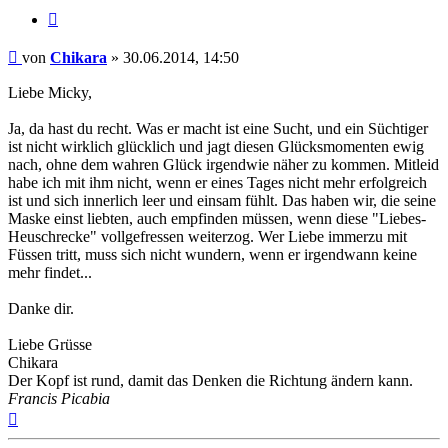
Zitieren
Beitrag
von
Chikara
»
30.06.2014, 14:50
Liebe Micky,
Ja, da hast du recht. Was er macht ist eine Sucht, und ein Süchtiger
ist nicht wirklich glücklich und jagt diesen Glücksmomenten ewig
nach, ohne dem wahren Glück irgendwie näher zu kommen. Mitleid
habe ich mit ihm nicht, wenn er eines Tages nicht mehr erfolgreich
ist und sich innerlich leer und einsam fühlt. Das haben wir, die seine
Maske einst liebten, auch empfinden müssen, wenn diese "Liebes-
Heuschrecke" vollgefressen weiterzog. Wer Liebe immerzu mit
Füssen tritt, muss sich nicht wundern, wenn er irgendwann keine
mehr findet...
Danke dir.
Liebe Grüsse
Chikara
Der Kopf ist rund, damit das Denken die Richtung ändern kann.
Francis Picabia
Nach
oben