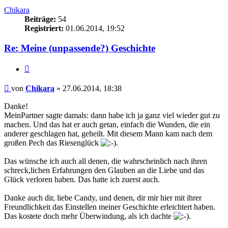
Chikara
Beiträge:
54
Registriert:
01.06.2014, 19:52
Re: Meine (unpassende?) Geschichte
Zitieren
Beitrag
von
Chikara
»
27.06.2014, 18:38
Danke!
MeinPartner sagte damals: dann habe ich ja ganz viel wieder gut zu
machen. Und das hat er auch getan, einfach die Wunden, die ein
anderer geschlagen hat, geheilt. Mit diesem Mann kam nach dem
großen Pech das Riesenglück
.
Das wünsche ich auch all denen, die wahrscheinlich nach ihren
schreck,lichen Erfahrungen den Glauben an die Liebe und das
Glück verloren haben. Das hatte ich zuerst auch.
Danke auch dir, liebe Candy, und denen, dir mir hier mit ihrer
Freundlichkeit das Einstellen meiner Geschichte erleichtert haben.
Das kostete doch mehr Überwindung, als ich dachte
.