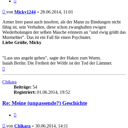
Beitrag
von
Micky1244
»
28.06.2014, 11:01
Armer Irrer passt auch insofern, als der Mann zu Bindungen nicht
fähig ist, sein Verhalten, diese schon zwanghaften ewigen
Wiederholungen der selben Masche erinnern an "und ewig grüßt das
Murmeltier". Das ist ein Fall für einen Psychiater.
Liebe Grüße, Micky
"Lass uns angeln gehen", sagte der Haken zum Wurm.
Isaiah Berlin: Die Freiheit der Wölfe ist der Tod der Lämmer.
Nach
oben
Chikara
Beiträge:
54
Registriert:
01.06.2014, 19:52
Re: Meine (unpassende?) Geschichte
Zitieren
Beitrag
von
Chikara
»
30.06.2014, 14:11