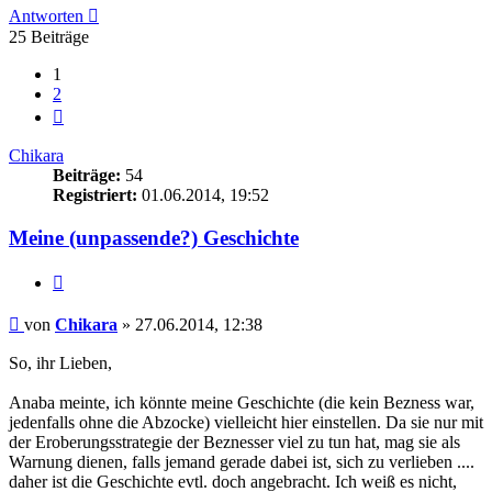
Antworten
25 Beiträge
1
2
Nächste
Chikara
Beiträge:
54
Registriert:
01.06.2014, 19:52
Meine (unpassende?) Geschichte
Zitieren
Beitrag
von
Chikara
»
27.06.2014, 12:38
So, ihr Lieben,
Anaba meinte, ich könnte meine Geschichte (die kein Bezness war,
jedenfalls ohne die Abzocke) vielleicht hier einstellen. Da sie nur mit
der Eroberungsstrategie der Beznesser viel zu tun hat, mag sie als
Warnung dienen, falls jemand gerade dabei ist, sich zu verlieben ....
daher ist die Geschichte evtl. doch angebracht. Ich weiß es nicht,