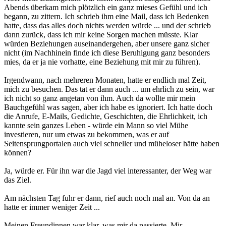
Abends überkam mich plötzlich ein ganz mieses Gefühl und ich
begann, zu zittern. Ich schrieb ihm eine Mail, dass ich Bedenken
hatte, dass das alles doch nichts werden würde ... und der schrieb
dann zurück, dass ich mir keine Sorgen machen müsste. Klar
würden Beziehungen auseinandergehen, aber unsere ganz sicher
nicht (im Nachhinein finde ich diese Beruhigung ganz besonders
mies, da er ja nie vorhatte, eine Beziehung mit mir zu führen).
Irgendwann, nach mehreren Monaten, hatte er endlich mal Zeit,
mich zu besuchen. Das tat er dann auch ... um ehrlich zu sein, war
ich nicht so ganz angetan von ihm. Auch da wollte mir mein
Bauchgefühl was sagen, aber ich habe es ignoriert. Ich hatte doch
die Anrufe, E-Mails, Gedichte, Geschichten, die Ehrlichkeit, ich
kannte sein ganzes Leben - würde ein Mann so viel Mühe
investieren, nur um etwas zu bekommen, was er auf
Seitensprungportalen auch viel schneller und müheloser hätte haben
können?
Ja, würde er. Für ihn war die Jagd viel interessanter, der Weg war
das Ziel.
Am nächsten Tag fuhr er dann, rief auch noch mal an. Von da an
hatte er immer weniger Zeit ...
Meinen Freundinnen war klar, was mir da passierte. Mir