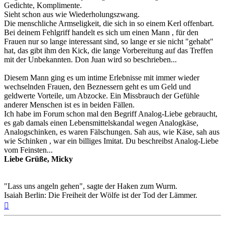
Gedichte, Komplimente.
Sieht schon aus wie Wiederholungszwang.
Die menschliche Armseligkeit, die sich in so einem Kerl offenbart.
Bei deinem Fehlgriff handelt es sich um einen Mann , für den
Frauen nur so lange interessant sind, so lange er sie nicht "gehabt"
hat, das gibt ihm den Kick, die lange Vorbereitung auf das Treffen
mit der Unbekannten. Don Juan wird so beschrieben...
Diesem Mann ging es um intime Erlebnisse mit immer wieder
wechselnden Frauen, den Beznessern geht es um Geld und
geldwerte Vorteile, um Abzocke. Ein Missbrauch der Gefühle
anderer Menschen ist es in beiden Fällen.
Ich habe im Forum schon mal den Begriff Analog-Liebe gebraucht,
es gab damals einen Lebensmittelskandal wegen Analogkäse,
Analogschinken, es waren Fälschungen. Sah aus, wie Käse, sah aus
wie Schinken , war ein billiges Imitat. Du beschreibst Analog-Liebe
vom Feinsten...
Liebe Grüße, Micky
"Lass uns angeln gehen", sagte der Haken zum Wurm.
Isaiah Berlin: Die Freiheit der Wölfe ist der Tod der Lämmer.
Nach
oben