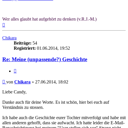
Wer alles glaubt hat aufgehört zu denken (v.R.J.-M.)
Nach
oben
Chikara
Beiträge:
54
Registriert:
01.06.2014, 19:52
Re: Meine (unpassende?) Geschichte
Zitieren
Beitrag
von
Chikara
»
27.06.2014, 18:02
Liebe Candy,
Danke auch für deine Worte. Es ist schön, hier bei euch auf
Verständnis zu stossen.
Ich habe auch die Geschichte eurer Tochter mitverfolgt und habe mit
allen anderen gehofft, dass sie aufwacht. Ich hatte leider die E-Mail-
Benachrichtigung bei meinem "User stellen sich vor" Strang nicht