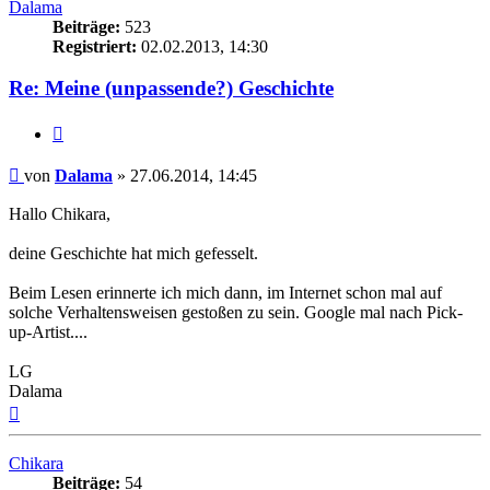
Dalama
Beiträge:
523
Registriert:
02.02.2013, 14:30
Re: Meine (unpassende?) Geschichte
Zitieren
Beitrag
von
Dalama
»
27.06.2014, 14:45
Hallo Chikara,
deine Geschichte hat mich gefesselt.
Beim Lesen erinnerte ich mich dann, im Internet schon mal auf
solche Verhaltensweisen gestoßen zu sein. Google mal nach Pick-
up-Artist....
LG
Dalama
Nach
oben
Chikara
Beiträge:
54