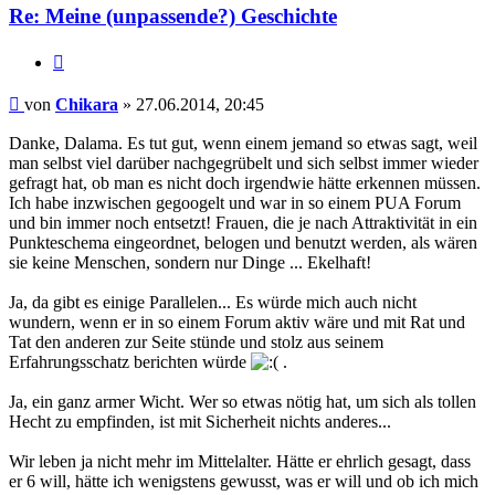
Re: Meine (unpassende?) Geschichte
Zitieren
Beitrag
von
Chikara
»
27.06.2014, 20:45
Danke, Dalama. Es tut gut, wenn einem jemand so etwas sagt, weil
man selbst viel darüber nachgegrübelt und sich selbst immer wieder
gefragt hat, ob man es nicht doch irgendwie hätte erkennen müssen.
Ich habe inzwischen gegoogelt und war in so einem PUA Forum
und bin immer noch entsetzt! Frauen, die je nach Attraktivität in ein
Punkteschema eingeordnet, belogen und benutzt werden, als wären
sie keine Menschen, sondern nur Dinge ... Ekelhaft!
Ja, da gibt es einige Parallelen... Es würde mich auch nicht
wundern, wenn er in so einem Forum aktiv wäre und mit Rat und
Tat den anderen zur Seite stünde und stolz aus seinem
Erfahrungsschatz berichten würde
.
Ja, ein ganz armer Wicht. Wer so etwas nötig hat, um sich als tollen
Hecht zu empfinden, ist mit Sicherheit nichts anderes...
Wir leben ja nicht mehr im Mittelalter. Hätte er ehrlich gesagt, dass
er 6 will, hätte ich wenigstens gewusst, was er will und ob ich mich