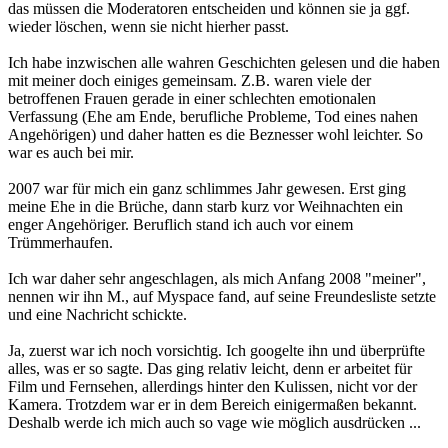
das müssen die Moderatoren entscheiden und können sie ja ggf.
wieder löschen, wenn sie nicht hierher passt.
Ich habe inzwischen alle wahren Geschichten gelesen und die haben
mit meiner doch einiges gemeinsam. Z.B. waren viele der
betroffenen Frauen gerade in einer schlechten emotionalen
Verfassung (Ehe am Ende, berufliche Probleme, Tod eines nahen
Angehörigen) und daher hatten es die Beznesser wohl leichter. So
war es auch bei mir.
2007 war für mich ein ganz schlimmes Jahr gewesen. Erst ging
meine Ehe in die Brüche, dann starb kurz vor Weihnachten ein
enger Angehöriger. Beruflich stand ich auch vor einem
Trümmerhaufen.
Ich war daher sehr angeschlagen, als mich Anfang 2008 "meiner",
nennen wir ihn M., auf Myspace fand, auf seine Freundesliste setzte
und eine Nachricht schickte.
Ja, zuerst war ich noch vorsichtig. Ich googelte ihn und überprüfte
alles, was er so sagte. Das ging relativ leicht, denn er arbeitet für
Film und Fernsehen, allerdings hinter den Kulissen, nicht vor der
Kamera. Trotzdem war er in dem Bereich einigermaßen bekannt.
Deshalb werde ich mich auch so vage wie möglich ausdrücken ...