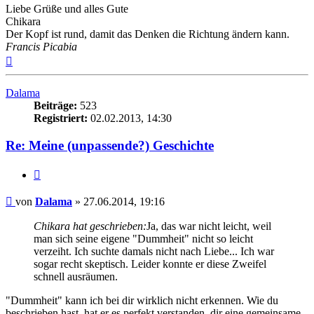
Liebe Grüße und alles Gute
Chikara
Der Kopf ist rund, damit das Denken die Richtung ändern kann.
Francis Picabia
Nach
oben
Dalama
Beiträge:
523
Registriert:
02.02.2013, 14:30
Re: Meine (unpassende?) Geschichte
Zitieren
Beitrag
von
Dalama
»
27.06.2014, 19:16
Chikara hat geschrieben:
Ja, das war nicht leicht, weil
man sich seine eigene "Dummheit" nicht so leicht
verzeiht. Ich suchte damals nicht nach Liebe... Ich war
sogar recht skeptisch. Leider konnte er diese Zweifel
schnell ausräumen.
"Dummheit" kann ich bei dir wirklich nicht erkennen. Wie du
beschrieben hast, hat er es perfekt verstanden, dir eine gemeinsame