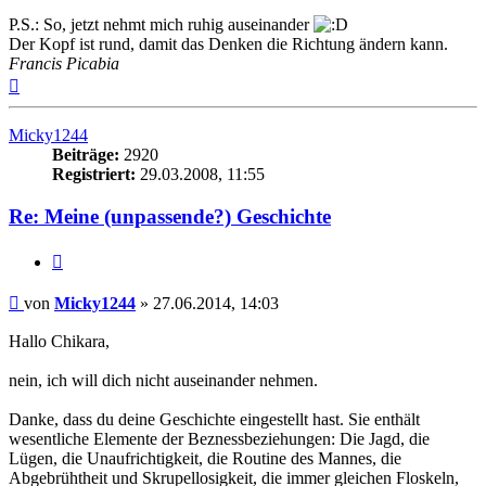
P.S.: So, jetzt nehmt mich ruhig auseinander
Der Kopf ist rund, damit das Denken die Richtung ändern kann.
Francis Picabia
Nach
oben
Micky1244
Beiträge:
2920
Registriert:
29.03.2008, 11:55
Re: Meine (unpassende?) Geschichte
Zitieren
Beitrag
von
Micky1244
»
27.06.2014, 14:03
Hallo Chikara,
nein, ich will dich nicht auseinander nehmen.
Danke, dass du deine Geschichte eingestellt hast. Sie enthält
wesentliche Elemente der Beznessbeziehungen: Die Jagd, die
Lügen, die Unaufrichtigkeit, die Routine des Mannes, die
Abgebrühtheit und Skrupellosigkeit, die immer gleichen Floskeln,