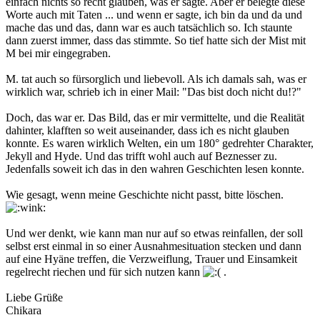
einfach nichts so recht glauben, was er sagte. Aber er belegte diese
Worte auch mit Taten ... und wenn er sagte, ich bin da und da und
mache das und das, dann war es auch tatsächlich so. Ich staunte
dann zuerst immer, dass das stimmte. So tief hatte sich der Mist mit
M bei mir eingegraben.
M. tat auch so fürsorglich und liebevoll. Als ich damals sah, was er
wirklich war, schrieb ich in einer Mail: "Das bist doch nicht du!?"
Doch, das war er. Das Bild, das er mir vermittelte, und die Realität
dahinter, klafften so weit auseinander, dass ich es nicht glauben
konnte. Es waren wirklich Welten, ein um 180° gedrehter Charakter,
Jekyll and Hyde. Und das trifft wohl auch auf Beznesser zu.
Jedenfalls soweit ich das in den wahren Geschichten lesen konnte.
Wie gesagt, wenn meine Geschichte nicht passt, bitte löschen.
Und wer denkt, wie kann man nur auf so etwas reinfallen, der soll
selbst erst einmal in so einer Ausnahmesituation stecken und dann
auf eine Hyäne treffen, die Verzweiflung, Trauer und Einsamkeit
regelrecht riechen und für sich nutzen kann
.
Liebe Grüße
Chikara