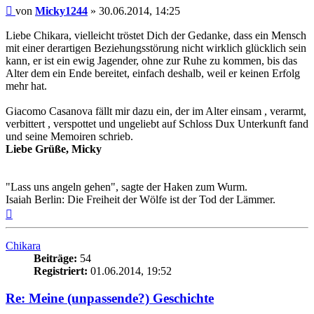
Beitrag
von
Micky1244
»
30.06.2014, 14:25
Liebe Chikara, vielleicht tröstet Dich der Gedanke, dass ein Mensch
mit einer derartigen Beziehungsstörung nicht wirklich glücklich sein
kann, er ist ein ewig Jagender, ohne zur Ruhe zu kommen, bis das
Alter dem ein Ende bereitet, einfach deshalb, weil er keinen Erfolg
mehr hat.
Giacomo Casanova fällt mir dazu ein, der im Alter einsam , verarmt,
verbittert , verspottet und ungeliebt auf Schloss Dux Unterkunft fand
und seine Memoiren schrieb.
Liebe Grüße, Micky
"Lass uns angeln gehen", sagte der Haken zum Wurm.
Isaiah Berlin: Die Freiheit der Wölfe ist der Tod der Lämmer.
Nach
oben
Chikara
Beiträge:
54
Registriert:
01.06.2014, 19:52
Re: Meine (unpassende?) Geschichte