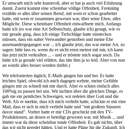
Er umwarb mich sehr kunstvoll, aber er hat ja auch viel Erfahrung
damit. Zuerst kommt eine scheinbar völlige Offenheit. Freimütig
erzählte er alles über seinen Beruf, mit wem er schon gearbeitet
hatte, mit wem er zusammen gewesen war, über seine Ehen, alles
Mögliche. Diese scheinbare Offenheit entwaffnete mich. Anfangs
hatte ich (es war eine Art Selbstschutz, glaube ich) gesagt, wie es
mir gerade ging, dass ich einige Tiefschläge hatte einstecken
müssen, dass ein naher Verwandter gestorben und meine Ehe
auseinandergegangen war ... ich glaube jetzt, das war meine Art, zu
sagen: bitte lass es, wenn du es nicht ernst meinst mit mir, ich kann
das jetzt nicht verkraften ... - und er tröstete mich sogar noch. Da
hätte ich ja gerade viel erlitten, das täte ihm ja so leid. Aber von nun
an würde alles besser werden (höhö.)
Wir telefonierten täglich, E-Mails gingen hin und her. Er hatte
leichtes Spiel, obwohl ich mich dagegen wehrte, meine Gefühle
gingen mir zu schnell mit mir durch. Aber es schien einfach alles
100%ig zu passen bei uns. Wir lachten über die gleichen Dinge, es
gab nie ein peinliches Schweigen, wir redeten über Gott und die
Welt. Als er merkte, dass ich mich verliebt hatte, schickte er mir eine
Mail, dass er sich in mich verliebt hatte und "mit großem Staunen
davor stand". Vorher hatte er mir CDs geschickt mit den TV-
Produktionen, an denen er beteiligt gewesen war, mit Musik ... und
immer war da diese scheinbar totale Offenheit. Es gab nichts, über
das wir nicht geredet hätten. Und er hatte Pläne für die Zukunft. Ich