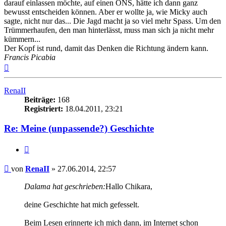
darauf einlassen möchte, auf einen ONS, hätte ich dann ganz
bewusst entscheiden können. Aber er wollte ja, wie Micky auch
sagte, nicht nur das... Die Jagd macht ja so viel mehr Spass. Um den
Trümmerhaufen, den man hinterlässt, muss man sich ja nicht mehr
kümmern...
Der Kopf ist rund, damit das Denken die Richtung ändern kann.
Francis Picabia
Nach
oben
RenaII
Beiträge:
168
Registriert:
18.04.2011, 23:21
Re: Meine (unpassende?) Geschichte
Zitieren
Beitrag
von
RenaII
»
27.06.2014, 22:57
Dalama hat geschrieben:
Hallo Chikara,
deine Geschichte hat mich gefesselt.
Beim Lesen erinnerte ich mich dann, im Internet schon