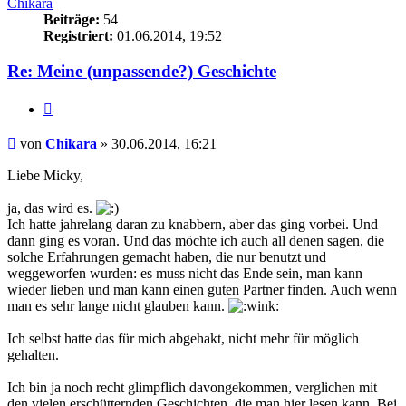
Chikara
Beiträge:
54
Registriert:
01.06.2014, 19:52
Re: Meine (unpassende?) Geschichte
Zitieren
Beitrag
von
Chikara
»
30.06.2014, 16:21
Liebe Micky,
ja, das wird es.
Ich hatte jahrelang daran zu knabbern, aber das ging vorbei. Und
dann ging es voran. Und das möchte ich auch all denen sagen, die
solche Erfahrungen gemacht haben, die nur benutzt und
weggeworfen wurden: es muss nicht das Ende sein, man kann
wieder lieben und man kann einen guten Partner finden. Auch wenn
man es sehr lange nicht glauben kann.
Ich selbst hatte das für mich abgehakt, nicht mehr für möglich
gehalten.
Ich bin ja noch recht glimpflich davongekommen, verglichen mit
den vielen erschütternden Geschichten, die man hier lesen kann. Bei