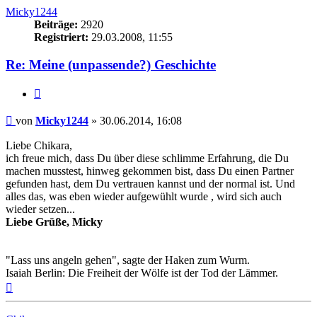
Micky1244
Beiträge:
2920
Registriert:
29.03.2008, 11:55
Re: Meine (unpassende?) Geschichte
Zitieren
Beitrag
von
Micky1244
»
30.06.2014, 16:08
Liebe Chikara,
ich freue mich, dass Du über diese schlimme Erfahrung, die Du
machen musstest, hinweg gekommen bist, dass Du einen Partner
gefunden hast, dem Du vertrauen kannst und der normal ist. Und
alles das, was eben wieder aufgewühlt wurde , wird sich auch
wieder setzen...
Liebe Grüße, Micky
"Lass uns angeln gehen", sagte der Haken zum Wurm.
Isaiah Berlin: Die Freiheit der Wölfe ist der Tod der Lämmer.
Nach
oben