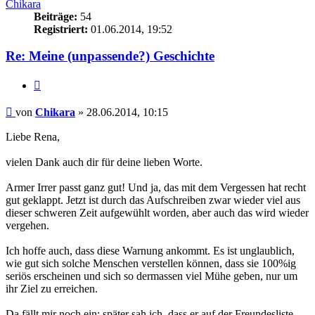
Chikara
Beiträge:
54
Registriert:
01.06.2014, 19:52
Re: Meine (unpassende?) Geschichte
Zitieren
Beitrag
von
Chikara
»
28.06.2014, 10:15
Liebe Rena,
vielen Dank auch dir für deine lieben Worte.
Armer Irrer passt ganz gut! Und ja, das mit dem Vergessen hat recht
gut geklappt. Jetzt ist durch das Aufschreiben zwar wieder viel aus
dieser schweren Zeit aufgewühlt worden, aber auch das wird wieder
vergehen.
Ich hoffe auch, dass diese Warnung ankommt. Es ist unglaublich,
wie gut sich solche Menschen verstellen können, dass sie 100%ig
seriös erscheinen und sich so dermassen viel Mühe geben, nur um
ihr Ziel zu erreichen.
Da fällt mir noch ein: später sah ich, dass er auf der Freundesliste