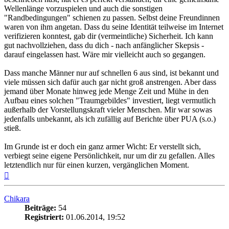
Wellenlänge vorzuspielen und auch die sonstigen
"Randbedingungen" schienen zu passen. Selbst deine Freundinnen
waren von ihm angetan. Dass du seine Identität teilweise im Internet
verifizieren konntest, gab dir (vermeintliche) Sicherheit. Ich kann
gut nachvollziehen, dass du dich - nach anfänglicher Skepsis -
darauf eingelassen hast. Wäre mir vielleicht auch so gegangen.
Dass manche Männer nur auf schnellen 6 aus sind, ist bekannt und
viele müssen sich dafür auch gar nicht groß anstrengen. Aber dass
jemand über Monate hinweg jede Menge Zeit und Mühe in den
Aufbau eines solchen "Traumgebildes" investiert, liegt vermutlich
außerhalb der Vorstellungskraft vieler Menschen. Mir war sowas
jedenfalls unbekannt, als ich zufällig auf Berichte über PUA (s.o.)
stieß.
Im Grunde ist er doch ein ganz armer Wicht: Er verstellt sich,
verbiegt seine eigene Persönlichkeit, nur um dir zu gefallen. Alles
letztendlich nur für einen kurzen, vergänglichen Moment.
Nach
oben
Chikara
Beiträge:
54
Registriert:
01.06.2014, 19:52