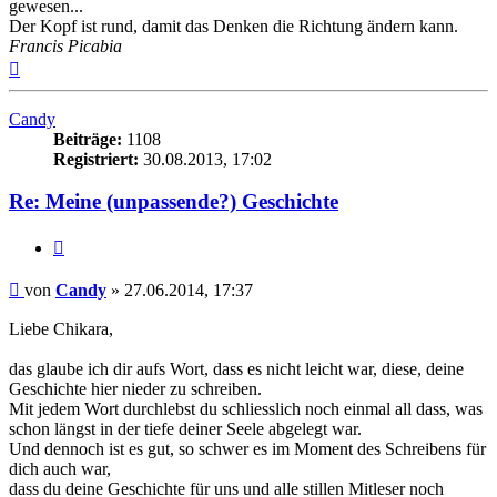
gewesen...
Der Kopf ist rund, damit das Denken die Richtung ändern kann.
Francis Picabia
Nach
oben
Candy
Beiträge:
1108
Registriert:
30.08.2013, 17:02
Re: Meine (unpassende?) Geschichte
Zitieren
Beitrag
von
Candy
»
27.06.2014, 17:37
Liebe Chikara,
das glaube ich dir aufs Wort, dass es nicht leicht war, diese, deine
Geschichte hier nieder zu schreiben.
Mit jedem Wort durchlebst du schliesslich noch einmal all dass, was
schon längst in der tiefe deiner Seele abgelegt war.
Und dennoch ist es gut, so schwer es im Moment des Schreibens für
dich auch war,
dass du deine Geschichte für uns und alle stillen Mitleser noch