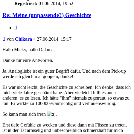
Registriert:
01.06.2014, 19:52
Re: Meine (unpassende?) Geschichte
Zitieren
Beitrag
von
Chikara
»
27.06.2014, 15:17
Hallo Micky, hallo Dalama,
Danke für eure Antworten.
Ja, Analogliebe ist ein guter Begriff dafür. Und nach dem Pick-up
werde ich gleich mal googeln, danke!
Es war nicht leicht, die Geschichte zu schreiben. Ich denke, dass ich
mich viele Jahre geschämt habe. Aber vielleicht hilft es auch
anderen, es zu lesen. Ich hätte "ihm" niemals zugetraut, so etwas zu
tun. Er wirkte zu 100000% aufrichtig und vertrauenswürdig.
So kann man sich irren
.
Erst tiefe Gefühle zu wecken und diese dann mit Füssen zu treten,
ist in der Tat armselig und unbeschreiblich schmerzhaft für mich