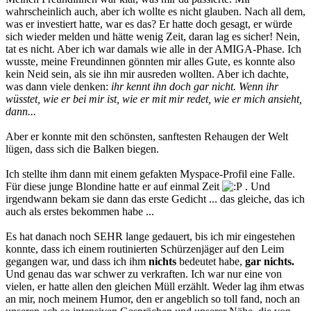
wahrscheinlich auch, aber ich wollte es nicht glauben. Nach all dem,
was er investiert hatte, war es das? Er hatte doch gesagt, er würde
sich wieder melden und hätte wenig Zeit, daran lag es sicher! Nein,
tat es nicht. Aber ich war damals wie alle in der AMIGA-Phase. Ich
wusste, meine Freundinnen gönnten mir alles Gute, es konnte also
kein Neid sein, als sie ihn mir ausreden wollten. Aber ich dachte,
was dann viele denken:
ihr kennt ihn doch gar nicht. Wenn ihr
wüsstet, wie er bei mir ist, wie er mit mir redet, wie er mich ansieht,
dann...
Aber er konnte mit den schönsten, sanftesten Rehaugen der Welt
lügen, dass sich die Balken biegen.
Ich stellte ihm dann mit einem gefakten Myspace-Profil eine Falle.
Für diese junge Blondine hatte er auf einmal Zeit
. Und
irgendwann bekam sie dann das erste Gedicht ... das gleiche, das ich
auch als erstes bekommen habe ...
Es hat danach noch SEHR lange gedauert, bis ich mir eingestehen
konnte, dass ich einem routinierten Schürzenjäger auf den Leim
gegangen war, und dass ich ihm
nichts
bedeutet habe,
gar nichts.
Und genau das war schwer zu verkraften. Ich war nur eine von
vielen, er hatte allen den gleichen Müll erzählt. Weder lag ihm etwas
an mir, noch meinem Humor, den er angeblich so toll fand, noch an