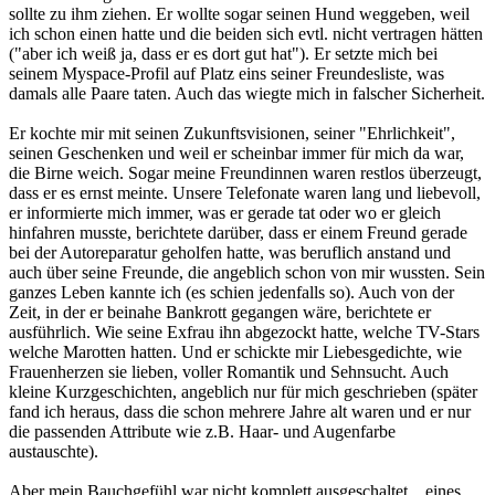
sollte zu ihm ziehen. Er wollte sogar seinen Hund weggeben, weil
ich schon einen hatte und die beiden sich evtl. nicht vertragen hätten
("aber ich weiß ja, dass er es dort gut hat"). Er setzte mich bei
seinem Myspace-Profil auf Platz eins seiner Freundesliste, was
damals alle Paare taten. Auch das wiegte mich in falscher Sicherheit.
Er kochte mir mit seinen Zukunftsvisionen, seiner "Ehrlichkeit",
seinen Geschenken und weil er scheinbar immer für mich da war,
die Birne weich. Sogar meine Freundinnen waren restlos überzeugt,
dass er es ernst meinte. Unsere Telefonate waren lang und liebevoll,
er informierte mich immer, was er gerade tat oder wo er gleich
hinfahren musste, berichtete darüber, dass er einem Freund gerade
bei der Autoreparatur geholfen hatte, was beruflich anstand und
auch über seine Freunde, die angeblich schon von mir wussten. Sein
ganzes Leben kannte ich (es schien jedenfalls so). Auch von der
Zeit, in der er beinahe Bankrott gegangen wäre, berichtete er
ausführlich. Wie seine Exfrau ihn abgezockt hatte, welche TV-Stars
welche Marotten hatten. Und er schickte mir Liebesgedichte, wie
Frauenherzen sie lieben, voller Romantik und Sehnsucht. Auch
kleine Kurzgeschichten, angeblich nur für mich geschrieben (später
fand ich heraus, dass die schon mehrere Jahre alt waren und er nur
die passenden Attribute wie z.B. Haar- und Augenfarbe
austauschte).
Aber mein Bauchgefühl war nicht komplett ausgeschaltet... eines