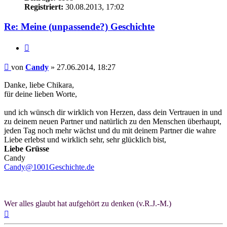
Registriert:
30.08.2013, 17:02
Re: Meine (unpassende?) Geschichte
Zitieren
Beitrag
von
Candy
»
27.06.2014, 18:27
Danke, liebe Chikara,
für deine lieben Worte,
und ich wünsch dir wirklich von Herzen, dass dein Vertrauen in und
zu deinem neuen Partner und natürlich zu den Menschen überhaupt,
jeden Tag noch mehr wächst und du mit deinem Partner die wahre
Liebe erlebst und wirklich sehr, sehr glücklich bist,
Liebe Grüsse
Candy
Candy@1001Geschichte.de
Wer alles glaubt hat aufgehört zu denken (v.R.J.-M.)
Nach
oben