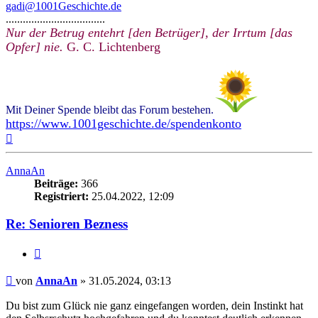
gadi@1001Geschichte.de
...................................
Nur der Betrug entehrt [den Betrüger], der Irrtum [das
Opfer] nie.
G. C. Lichtenberg
Mit Deiner Spende bleibt das Forum bestehen.
https://www.1001geschichte.de/spendenkonto
Nach
oben
AnnaAn
Beiträge:
366
Registriert:
25.04.2022, 12:09
Re: Senioren Bezness
Zitieren
Beitrag
von
AnnaAn
»
31.05.2024, 03:13
Du bist zum Glück nie ganz eingefangen worden, dein Instinkt hat