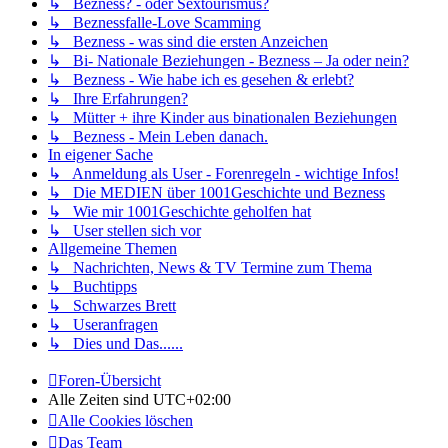
↳ Bezness? - oder Sextourismus?
↳ Beznessfalle-Love Scamming
↳ Bezness - was sind die ersten Anzeichen
↳ Bi- Nationale Beziehungen - Bezness – Ja oder nein?
↳ Bezness - Wie habe ich es gesehen & erlebt?
↳ Ihre Erfahrungen?
↳ Mütter + ihre Kinder aus binationalen Beziehungen
↳ Bezness - Mein Leben danach.
In eigener Sache
↳ Anmeldung als User - Forenregeln - wichtige Infos!
↳ Die MEDIEN über 1001Geschichte und Bezness
↳ Wie mir 1001Geschichte geholfen hat
↳ User stellen sich vor
Allgemeine Themen
↳ Nachrichten, News & TV Termine zum Thema
↳ Buchtipps
↳ Schwarzes Brett
↳ Useranfragen
↳ Dies und Das......
Foren-Übersicht
Alle Zeiten sind
UTC+02:00
Alle Cookies löschen
Das Team