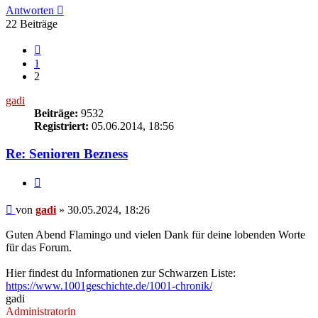
Antworten
22 Beiträge
Vorherige
1
2
gadi
Beiträge:
9532
Registriert:
05.06.2014, 18:56
Re: Senioren Bezness
Zitieren
Beitrag
von
gadi
»
30.05.2024, 18:26
Guten Abend Flamingo und vielen Dank für deine lobenden Worte
für das Forum.
Hier findest du Informationen zur Schwarzen Liste:
https://www.1001geschichte.de/1001-chronik/
gadi
Administratorin